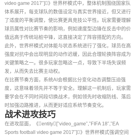
video game 2017"]》世界杯模式中，整体机制围绕国家队
体系展开，每支球队的数值设定与真实世界接近，但又进行
了适度的平衡调整，使比赛更具竞技公平性。玩家需要理解
球员属性对比赛节奏的影响，例如速度型边锋在反击中的价
值远高于传统站桩中锋，这直接决定了阵容搭配的方向。
此外，世界杯模式对体能与状态系统进行了强化，球员在高
强度对抗中会出现明显的动作迟缓，因此合理轮换阵容成为
关键策略之一。很多玩家忽略这一点，导致下半场失误频
发，从而失去比赛主动权。
在比赛节奏方面，系统AI会根据比分变化动态调整压迫强
度，这意味着领先并不等于安全。理解这一机制后，玩家需
要学会在不同时间段切换战术，例如领先时收缩防线、落后
时加强边路推进，从而更好适应系统节奏变化。
战术进攻技巧
在进攻层面，《entity["video_game","FIFA 18","EA
Sports football video game 2017"]》世界杯模式强调空间