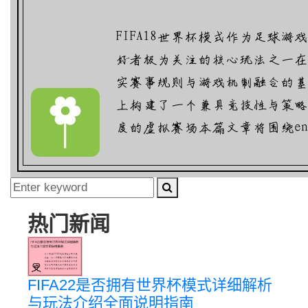
热门新闻
FIFA22是否拥有世界杯模式详细解析
与玩法介绍全面说明指南