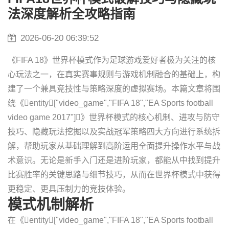
法深度解析全攻略指南
2026-06-20 06:39:52
《FIFA 18》世界杯模式作为足球游戏爱好者极为关注的核
心玩法之一，在真实赛事规则与游戏机制融合的基础上，构
建了一个兼具竞技性与策略深度的虚拟赛场。本篇文章将围
绕《entity["video_game","FIFA 18","EA Sports football
video game 2017"]》世界杯模式的核心机制、进攻与防守
技巧、隐藏玩法挖掘以及实战冠军策略四大方向进行系统拆
解，帮助玩家从基础理解到高阶运用全面提升操作水平与战
术意识。无论是新手入门还是进阶玩家，都能从中找到提升
比赛胜率的关键思路与细节技巧，从而在世界杯模式中获得
更稳定、更具压制力的竞技体验。
模式机制解析
在《entity["video_game","FIFA 18","EA Sports football