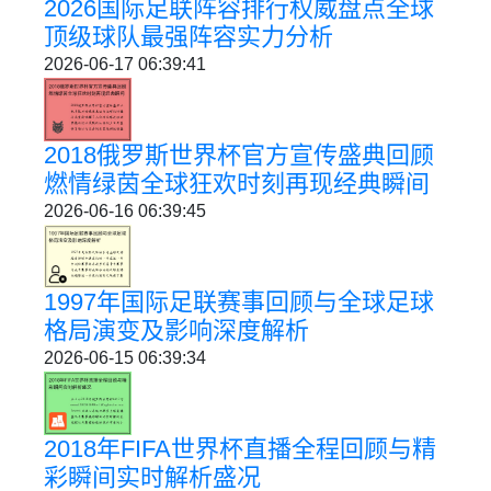
2026国际足联阵容排行权威盘点全球
顶级球队最强阵容实力分析
2026-06-17 06:39:41
2018俄罗斯世界杯官方宣传盛典回顾
燃情绿茵全球狂欢时刻再现经典瞬间
2026-06-16 06:39:45
1997年国际足联赛事回顾与全球足球
格局演变及影响深度解析
2026-06-15 06:39:34
2018年FIFA世界杯直播全程回顾与精
彩瞬间实时解析盛况