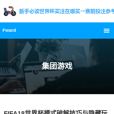
集团游戏
FIFA18世界杯模式破解技巧与隐藏玩