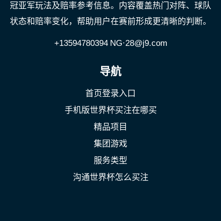
冠亚军玩法及赔率参考信息。内容覆盖热门对阵、球队
状态和赔率变化，帮助用户在赛前形成更清晰的判断。
+13594780394
NG·28@j9.com
导航
首页登录入口
手机版世界杯买注在哪买
精品项目
集团游戏
服务类型
沟通世界杯怎么买注