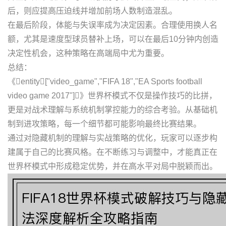
后，则应提高压迫线并增加前场人数制造混乱。
在最后阶段，体能与失误率成为决定因素。合理使用换人名
额，尤其是速度型球员替补上场，可以在最后10分钟内创造
决定性机会，这种策略在高端局中尤为重要。
总结：
《entity["video_game","FIFA 18","EA Sports football
video game 2017"]》世界杯模式不仅是操作技巧的比拼，
更是对战术理解与系统机制掌控能力的综合考验。从基础机
制到进攻策略，每一个细节都可能影响最终比赛结果。
通过对隐藏机制的理解与实战策略的优化，玩家可以逐步构
建属于自己的比赛风格。在不断练习与调整中，才能真正在
世界杯模式中形成稳定优势，并在高水平对局中脱颖而出。