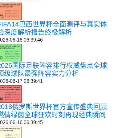
FIFA14巴西世界杯全面测评与真实体
验深度解析报告终极解析
026-06-18 06:39:46
2026国际足联阵容排行权威盘点全球
顶级球队最强阵容实力分析
026-06-17 06:39:41
2018俄罗斯世界杯官方宣传盛典回顾
燃情绿茵全球狂欢时刻再现经典瞬间
026-06-16 06:39:45