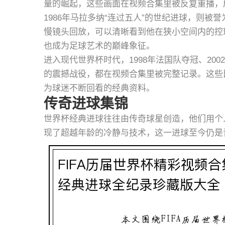
量的崛起，这些画面在视频合集里被反复重播，
1986年马拉多纳“连过五人”的世纪进球，则
慢镜头回放，可以清晰看到他在狭小空间内的控
也成为足球艺术的巅峰象征。
进入现代世界杯时代，1998年法国队夺冠、200
的震撼战役，都在视频合集里被完整记录。这些
为球迷不断回看的经典资料。
传奇进球集锦
世界杯经典进球往往由传奇球星创造，他们用个人
现了超越年龄的冷静与技术，这一进球至今仍是