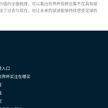
价值的全面梳理，可以看出世界杯视频合集不仅具有娱
接了过去与现在，也让未来的球迷能够持续感受足球的
录入口
世界杯买注在哪买
目
戏
型