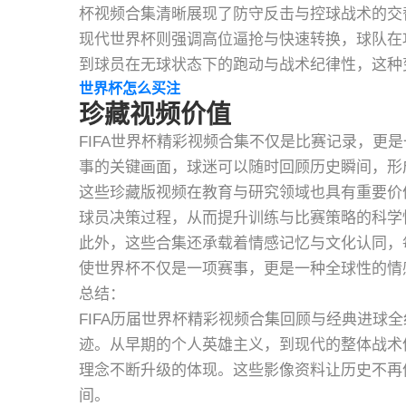
杯视频合集清晰展现了防守反击与控球战术的交
现代世界杯则强调高位逼抢与快速转换，球队在
到球员在无球状态下的跑动与战术纪律性，这种
世界杯怎么买注
珍藏视频价值
FIFA世界杯精彩视频合集不仅是比赛记录，更
事的关键画面，球迷可以随时回顾历史瞬间，形
这些珍藏版视频在教育与研究领域也具有重要价
球员决策过程，从而提升训练与比赛策略的科学
此外，这些合集还承载着情感记忆与文化认同，
使世界杯不仅是一项赛事，更是一种全球性的情
总结：
FIFA历届世界杯精彩视频合集回顾与经典进球
迹。从早期的个人英雄主义，到现代的整体战术
理念不断升级的体现。这些影像资料让历史不再
间。