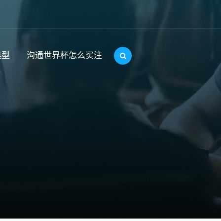
类型
沟通世界杯怎么买注