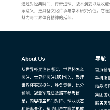
通过对经典瞬间、传奇进球、战术演变以及收藏
乐意义，更具备文化传承与学术研究价值。它连
魅力与世界体育精神的延续。
About Us
导航
从世界杯买注在哪买、世界杯怎么
首页登
买注、世界杯买注规则切入，整理
手机版
世界杯买球投注、胜负竞猜、比分
精品项
预测、冠亚军玩法及赔率参考信
集团游
息。内容覆盖热门对阵、球队状态
服务类
和赔率变化，帮助用户在赛前形成